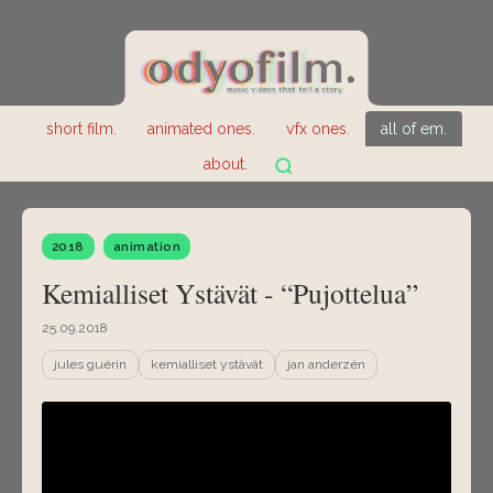
short film.
animated ones.
vfx ones.
all of em.
about.
2018
animation
Kemialliset Ystävät - “Pujottelua”
25.09.2018
jules guérin
kemialliset ystävät
jan anderzén