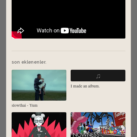
son eklenenler.
♫
I made an album.
slowthai - Yum