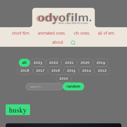
short film.
animated ones.
vfx ones.
all of em.
about.
all
2023
2022
2021
2020
2019
2018
2017
2016
2015
2014
2012
2010
random
husky