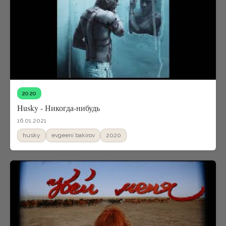
2020
Husky - Никогда-нибудь
16.01.2021
husky
evgeeni bakirov
2020